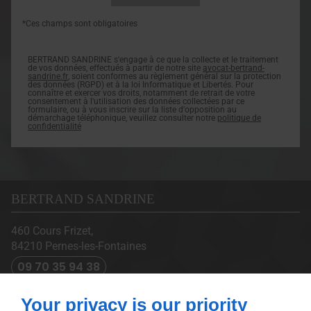
*Ces champs sont obligatoires
BERTRAND SANDRINE s'engage à ce que la collecte et le traitement
de vos données, effectués à partir de notre site
avocat-bertrand-
sandrine.fr
, soient conformes au règlement général sur la protection
des données (RGPD) et à la loi Informatique et Libertés. Pour
connaître et exercer vos droits, notamment de retrait de votre
consentement à l'utilisation des données collectées par ce
formulaire, ou à vous inscrire sur la liste d'opposition au
démarchage téléphonique, veuillez consulter notre
politique de
confidentialité
BERTRAND SANDRINE
460 Cours Frizet,
84210
Pernes-les-Fontaines
09 70 35 94 38
À PROPOS
Your privacy is our priority