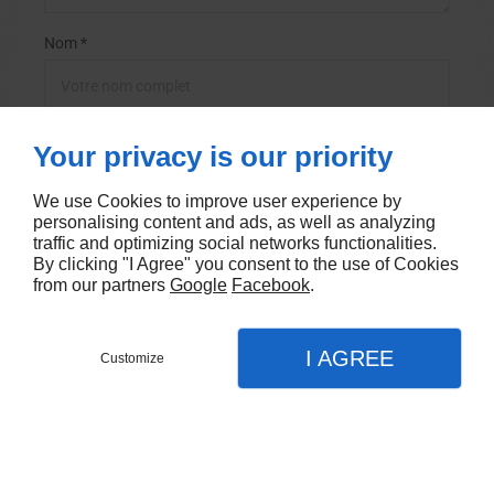
Nom *
Téléphone *
Your privacy is our priority
We use Cookies to improve user experience by
personalising content and ads, as well as analyzing
E-mail *
traffic and optimizing social networks functionalities.
By clicking "I Agree" you consent to the use of Cookies
from our partners
Google
Facebook
.
I AGREE
En soumettant ce formulaire, j'accepte que les
Customize
informations saisies soient exploitées dans le
cadre strict de ma demande*
Pour nous aider à distinguer les formulaires remplis manuellement
de ceux soumis automatiquement, entrez les lettres telles qu'elles
apparaissent dans la zone ci-dessous :